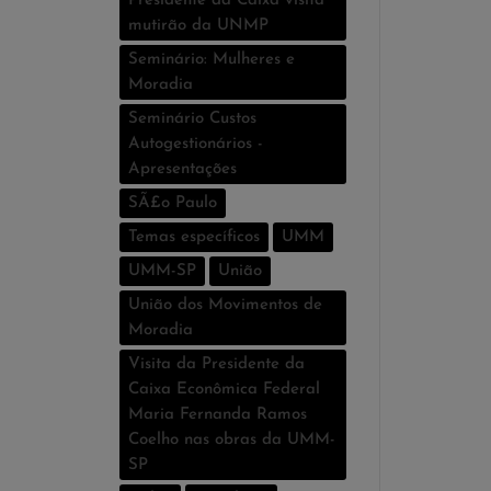
Presidente da Caixa visita
mutirão da UNMP
Seminário: Mulheres e
Moradia
Seminário Custos
Autogestionários -
Apresentações
SÃ£o Paulo
Temas especí­ficos
UMM
UMM-SP
União
União dos Movimentos de
Moradia
Visita da Presidente da
Caixa Econômica Federal
Maria Fernanda Ramos
Coelho nas obras da UMM-
SP