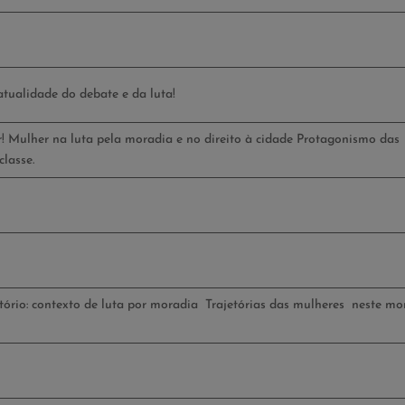
atualidade do debate e da luta!
r! Mulher na luta pela moradia e no direito à cidade Protagonismo das
lasse.
itório: contexto de luta por moradia Trajetórias das mulheres neste m