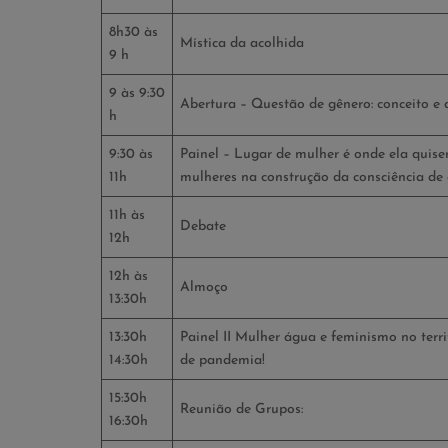
8h30 às
Mística da acolhida
9 h
9 às 9:30
Abertura – Questão de gênero: conceito e 
h
9:30 às
Painel – Lugar de mulher é onde ela quise
11h
mulheres na construção da consciência de c
11h às
Debate
12h
12h às
Almoço
13:30h
13:30h
Painel II Mulher água e feminismo no terr
14:30h
de pandemia!
15:30h
Reunião de Grupos:
16:30h