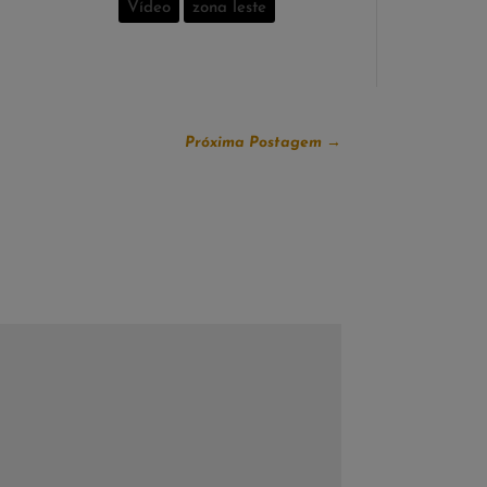
Vídeo
zona leste
Próxima Postagem
→