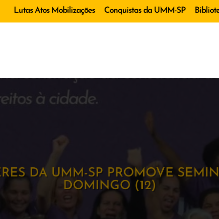
Lutas Atos Mobilizações
Conquistas da UMM-SP
Bibliot
ERES DA UMM-SP PROMOVE SEMIN
DOMINGO (12)