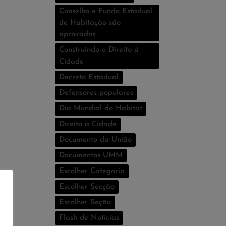
Conselho e Fundo Estadual
de Habitação são
aprovados
Construindo o Direito à
Cidade
Decreto Estadual
Defensores populares
Dia Mundial do Habitat
Direito à Cidade
Documento da União
Documentos UMM
Escolher Categoria
Escolher Secção
Escolher Seção
Flash de Notí­cias