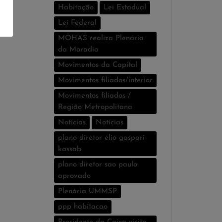
Habitação
Lei Estadual
Lei Federal
MOHAS realiza Plenária
da Moradia
Movimentos da Capital
Movimentos filiados/interior
Movimentos filiados /
Região Metropolitana
Notícias
Notí­cias
plano diretor elio gaspari
kassab
plano diretor sao paulo
aprovado
Plenária UMMSP
ppp habitacao