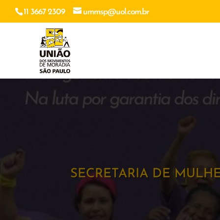
11 3667 2309
ummsp@uol.com.br
SECRETARIA DE MULH