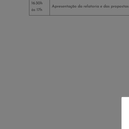
16:30h
Apresentação da relatoria e das propostas
às 17h