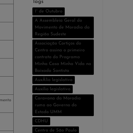
Tags
1° de Outubro
A Assembleia Geral do
Movimento de Moradia da
Região Sudeste
Associação Cortiços do
Centro assina o primeiro
contrato do Programa
Minha Casa Minha Vida na
Baixada Santista
AuxÃ­lio legislativo
Auxí­lio legislativo
Caravana da Moradia
omento
rumo ao Governo do
Estado UMM
CDHU
Centro de São Paulo