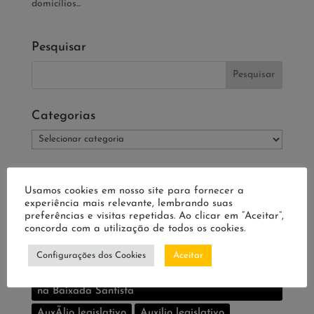
domicílios...
Pesquisar
Categorias
Categorias
Tags
Usamos cookies em nosso site para fornecer a
1° de Outubro
experiência mais relevante, lembrando suas
preferências e visitas repetidas. Ao clicar em “Aceitar”,
A Assembleia Geral do Movimento de Moradia
concorda com a utilização de todos os cookies.
da Região Sudeste
Configurações dos Cookies
Aceitar
Associação Cortiços do Centro assina o primeiro
contrato do Programa Minha Casa Minha Vida
na Baixada Santista
AuxÃ­lio legislativo
Auxí­lio legislativo