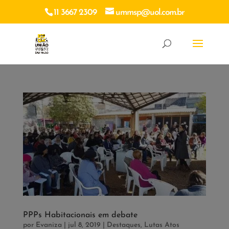
11 3667 2309
ummsp@uol.com.br
PPPs Habitacionais em debate
por
Evaniza
|
jul 8, 2019
|
Destaques
,
Lutas Atos