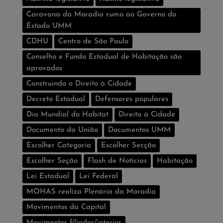
Caravana da Moradia rumo ao Governo do
Estado UMM
CDHU
Centro de São Paulo
Conselho e Fundo Estadual de Habitação são
aprovados
Construindo o Direito à Cidade
Decreto Estadual
Defensores populares
Dia Mundial do Habitat
Direito à Cidade
Documento da União
Documentos UMM
Escolher Categoria
Escolher Secção
Escolher Seção
Flash de Notí­cias
Habitação
Lei Estadual
Lei Federal
MOHAS realiza Plenária da Moradia
Movimentos da Capital
Movimentos filiados/interior