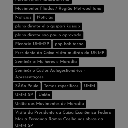
Movimentos filiados / Região Metropolitana
Notícias
Notí­cias
plano diretor elio gaspari kassab
plano diretor sao paulo aprovado
Plenária UMMSP
ppp habitacao
Presidente da Caixa visita mutirão da UNMP
Seminário: Mulheres e Moradia
Seminário Custos Autogestionários -
Apresentações
SÃ£o Paulo
Temas especí­ficos
UMM
UMM-SP
União
União dos Movimentos de Moradia
Visita da Presidente da Caixa Econômica Federal
Maria Fernanda Ramos Coelho nas obras da
UMM-SP