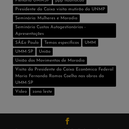
Plenária UMMSP
ppp habitacao
Presidente da Caixa visita mutirão da UNMP
Seminário: Mulheres e Moradia
Seminário Custos Autogestionários -
Apresentações
SÃ£o Paulo
Temas especí­ficos
UMM
UMM-SP
União
União dos Movimentos de Moradia
Visita da Presidente da Caixa Econômica Federal
Maria Fernanda Ramos Coelho nas obras da
UMM-SP
Vídeo
zona leste