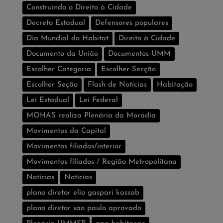
Construindo o Direito à Cidade
Decreto Estadual
Defensores populares
Dia Mundial do Habitat
Direito à Cidade
Documento da União
Documentos UMM
Escolher Categoria
Escolher Secção
Escolher Seção
Flash de Notí­cias
Habitação
Lei Estadual
Lei Federal
MOHAS realiza Plenária da Moradia
Movimentos da Capital
Movimentos filiados/interior
Movimentos filiados / Região Metropolitana
Notícias
Notí­cias
plano diretor elio gaspari kassab
plano diretor sao paulo aprovado