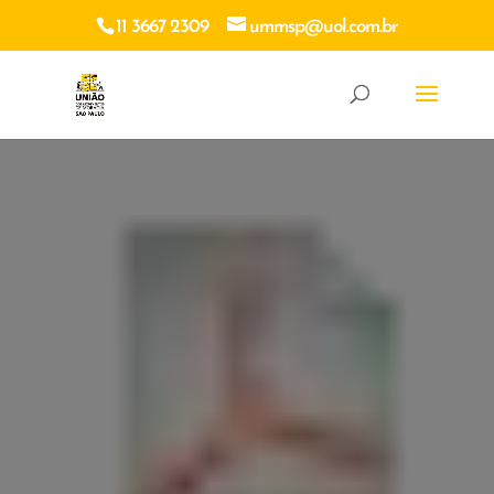
11 3667 2309
ummsp@uol.com.br