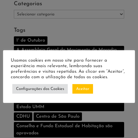
Categorias
Categorias
Tags
1° de Outubro
A Assembleia Geral do Movimento de Moradia
da Região Sudeste
Usamos cookies em nosso site para fornecer a
experiência mais relevante, lembrando suas
Associação Cortiços do Centro assina o primeiro
preferências e visitas repetidas. Ao clicar em “Aceitar”,
contrato do Programa Minha Casa Minha Vida
concorda com a utilização de todos os cookies.
na Baixada Santista
Configurações dos Cookies
Aceitar
AuxÃ­lio legislativo
Auxí­lio legislativo
Caravana da Moradia rumo ao Governo do
Estado UMM
CDHU
Centro de São Paulo
Conselho e Fundo Estadual de Habitação são
aprovados