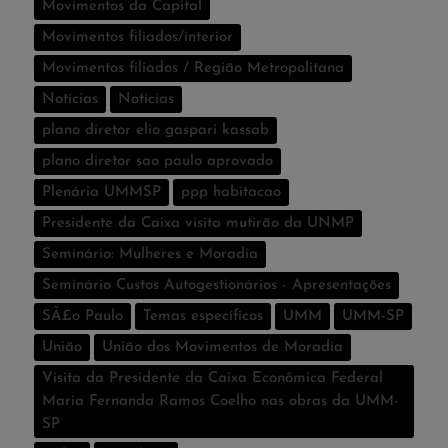
Movimentos da Capital
Movimentos filiados/interior
Movimentos filiados / Região Metropolitana
Notícias
Notí­cias
plano diretor elio gaspari kassab
plano diretor sao paulo aprovado
Plenária UMMSP
ppp habitacao
Presidente da Caixa visita mutirão da UNMP
Seminário: Mulheres e Moradia
Seminário Custos Autogestionários - Apresentações
SÃ£o Paulo
Temas especí­ficos
UMM
UMM-SP
União
União dos Movimentos de Moradia
Visita da Presidente da Caixa Econômica Federal
Maria Fernanda Ramos Coelho nas obras da UMM-
SP