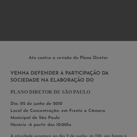
Ato contra a revisão do Plano Diretor
VENHA DEFENDER A PARTICIPAÇÃO DA
SOCIEDADE NA ELABORAÇÃO DO
P
LANO
D
IRETOR DE
S
ÃO
P
AULO
Dia: 02 de junho de 2010
Local de Concentração- em Frente a Câmara
Municipal de São Paulo
Horário -A partir das 10:00hs
A atividade acontece no dia 2 de junho, às 10h, em frente à