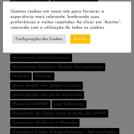
Direito à Cidade
Documento da União
Usamos cookies em nosso site para fornecer a
Documentos UMM
Escolher Categoria
experiência mais relevante, lembrando suas
Escolher Secção
Escolher Seção
preferências e visitas repetidas. Ao clicar em “Aceitar”,
concorda com a utilização de todos os cookies.
Flash de Notí­cias
Habitação
Lei Estadual
Configurações dos Cookies
Aceitar
Lei Federal
MOHAS realiza Plenária da Moradia
Movimentos da Capital
Movimentos filiados/interior
Movimentos filiados / Região Metropolitana
Notícias
Notí­cias
plano diretor elio gaspari kassab
plano diretor sao paulo aprovado
Plenária UMMSP
ppp habitacao
Presidente da Caixa visita mutirão da UNMP
Seminário: Mulheres e Moradia
Seminário Custos Autogestionários - Apresentações