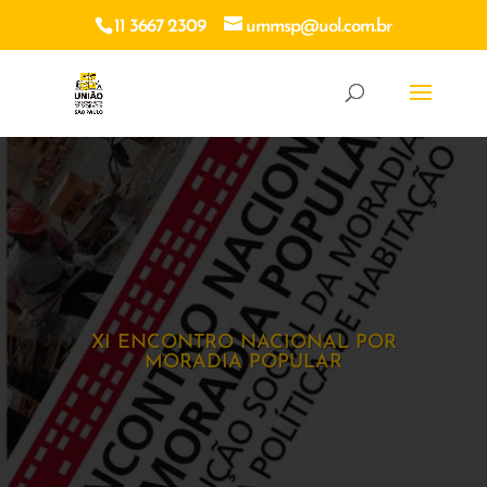
11 3667 2309
ummsp@uol.com.br
XI ENCONTRO NACIONAL POR
MORADIA POPULAR