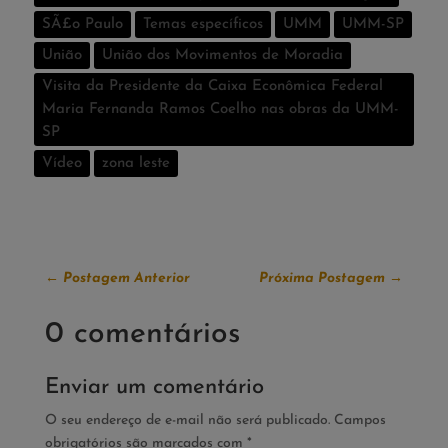
SÃ£o Paulo
Temas especí­ficos
UMM
UMM-SP
União
União dos Movimentos de Moradia
Visita da Presidente da Caixa Econômica Federal
Maria Fernanda Ramos Coelho nas obras da UMM-
SP
Vídeo
zona leste
←
Postagem Anterior
Próxima Postagem
→
0 comentários
Enviar um comentário
O seu endereço de e-mail não será publicado.
Campos
obrigatórios são marcados com
*