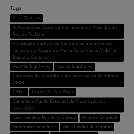
Tags
1° de Outubro
A Assembleia Geral do Movimento de Moradia da
Região Sudeste
Associação Cortiços do Centro assina o primeiro
contrato do Programa Minha Casa Minha Vida na
Baixada Santista
AuxÃ­lio legislativo
Auxí­lio legislativo
Caravana da Moradia rumo ao Governo do Estado
UMM
CDHU
Centro de São Paulo
Conselho e Fundo Estadual de Habitação são
aprovados
Construindo o Direito à Cidade
Decreto Estadual
Defensores populares
Dia Mundial do Habitat