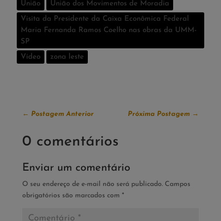
União
União dos Movimentos de Moradia
Visita da Presidente da Caixa Econômica Federal
Maria Fernanda Ramos Coelho nas obras da UMM-
SP
Vídeo
zona leste
←
Postagem Anterior
Próxima Postagem
→
0 comentários
Enviar um comentário
O seu endereço de e-mail não será publicado.
Campos
obrigatórios são marcados com
*