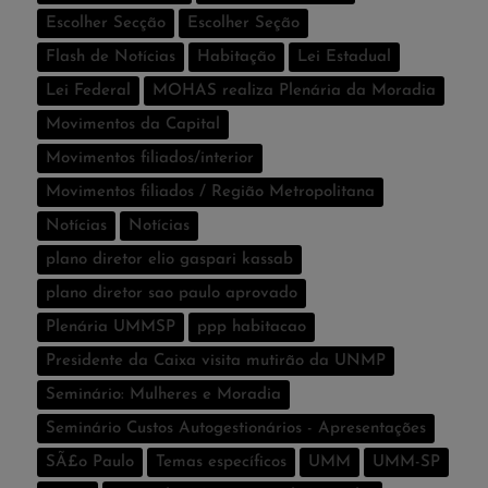
Escolher Secção
Escolher Seção
Flash de Notí­cias
Habitação
Lei Estadual
Lei Federal
MOHAS realiza Plenária da Moradia
Movimentos da Capital
Movimentos filiados/interior
Movimentos filiados / Região Metropolitana
Notícias
Notí­cias
plano diretor elio gaspari kassab
plano diretor sao paulo aprovado
Plenária UMMSP
ppp habitacao
Presidente da Caixa visita mutirão da UNMP
Seminário: Mulheres e Moradia
Seminário Custos Autogestionários - Apresentações
SÃ£o Paulo
Temas especí­ficos
UMM
UMM-SP