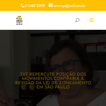
11 3667 2309
ummsp@uol.com.br
TVT REPERCUTE POSIÇÃO DOS
MOVIMENTOS CONTRÁRIA À
REVISÃO DA LEI DE ZONEAMENTO
EM SÃO PAULO