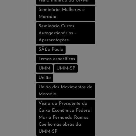
visita mutirão da UNMP
Seminário: Mulheres e
Moradia
Seminário Custos
Autogestionários -
Apresentações
SÃ£o Paulo
Temas especí­ficos
UMM
UMM-SP
União
União dos Movimentos de
Moradia
Visita da Presidente da
Caixa Econômica Federal
Maria Fernanda Ramos
Coelho nas obras da
UMM-SP