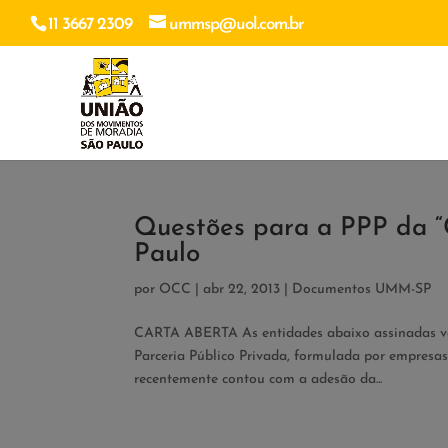
11 3667 2309
ummsp@uol.com.br
Questões para a PPP da “C
Paulo
por
OCC
|
abr 22, 2013
|
Documentos UMM-SP
CARTA ABERTA As entidades abaixo assinadas vê
Parceria Público Privada, formulada por empresas
recentemente contou com a adesão da...