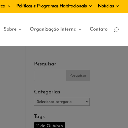
eca
Políticas e Programas Habitacionais
Notícias
Sobre
Organização Interna
Contato
Pesquisar
Categorias
Categorias
Tags
1° de Outubro