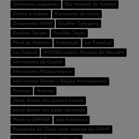
Defensores populares
Dia Mundial do Habitat
Direito à Cidade
Documento da União
Documentos UMM
Escolher Categoria
Escolher Secção
Escolher Seção
Flash de Notí­cias
Habitação
Lei Estadual
Lei Federal
MOHAS realiza Plenária da Moradia
Movimentos da Capital
Movimentos filiados/interior
Movimentos filiados / Região Metropolitana
Notícias
Notí­cias
plano diretor elio gaspari kassab
plano diretor sao paulo aprovado
Plenária UMMSP
ppp habitacao
Presidente da Caixa visita mutirão da UNMP