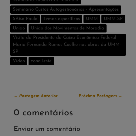
Seminário: Mulheres e Moradia
Seminário Custos Autogestionários - Apresentações
SÃ£o Paulo
Temas especí­ficos
UMM
UMM-SP
União
União dos Movimentos de Moradia
Visita da Presidente da Caixa Econômica Federal
Maria Fernanda Ramos Coelho nas obras da UMM-
SP
Vídeo
zona leste
←
Postagem Anterior
Próxima Postagem
→
0 comentários
Enviar um comentário