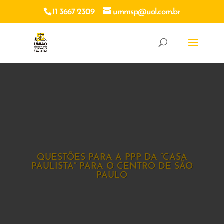
11 3667 2309
ummsp@uol.com.br
QUESTÕES PARA A PPP DA “CASA
PAULISTA” PARA O CENTRO DE SÃO
PAULO