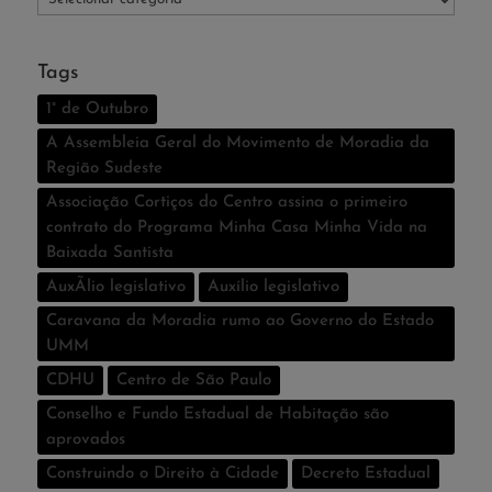
Tags
1° de Outubro
A Assembleia Geral do Movimento de Moradia da
Região Sudeste
Associação Cortiços do Centro assina o primeiro
contrato do Programa Minha Casa Minha Vida na
Baixada Santista
AuxÃ­lio legislativo
Auxí­lio legislativo
Caravana da Moradia rumo ao Governo do Estado
UMM
CDHU
Centro de São Paulo
Conselho e Fundo Estadual de Habitação são
aprovados
Construindo o Direito à Cidade
Decreto Estadual