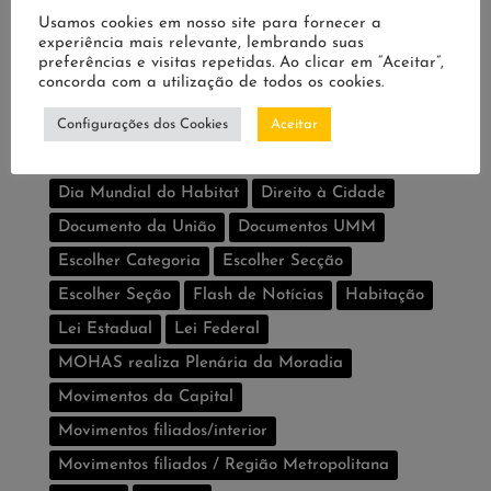
Usamos cookies em nosso site para fornecer a
CDHU
Centro de São Paulo
experiência mais relevante, lembrando suas
preferências e visitas repetidas. Ao clicar em “Aceitar”,
Conselho e Fundo Estadual de Habitação são
concorda com a utilização de todos os cookies.
aprovados
Configurações dos Cookies
Construindo o Direito à Cidade
Aceitar
Decreto Estadual
Defensores populares
Dia Mundial do Habitat
Direito à Cidade
Documento da União
Documentos UMM
Escolher Categoria
Escolher Secção
Escolher Seção
Flash de Notí­cias
Habitação
Lei Estadual
Lei Federal
MOHAS realiza Plenária da Moradia
Movimentos da Capital
Movimentos filiados/interior
Movimentos filiados / Região Metropolitana