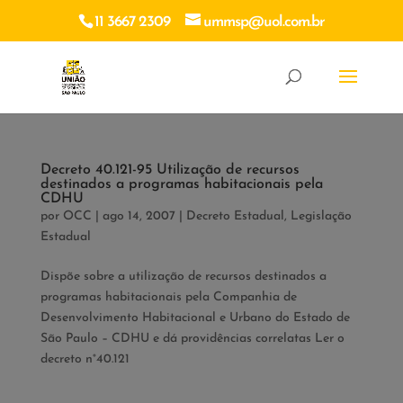
11 3667 2309
ummsp@uol.com.br
Decreto 40.121-95 Utilização de recursos
destinados a programas habitacionais pela
CDHU
por
OCC
|
ago 14, 2007
|
Decreto Estadual
,
Legislação
Estadual
Dispõe sobre a utilização de recursos destinados a
programas habitacionais pela Companhia de
Desenvolvimento Habitacional e Urbano do Estado de
São Paulo – CDHU e dá providências correlatas Ler o
decreto n°40.121