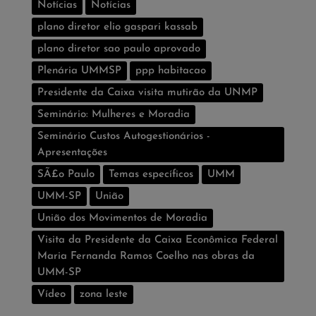
Notícias
Notí­cias
plano diretor elio gaspari kassab
plano diretor sao paulo aprovado
Plenária UMMSP
ppp habitacao
Presidente da Caixa visita mutirão da UNMP
Seminário: Mulheres e Moradia
Seminário Custos Autogestionários -
Apresentações
SÃ£o Paulo
Temas especí­ficos
UMM
UMM-SP
União
União dos Movimentos de Moradia
Visita da Presidente da Caixa Econômica Federal
Maria Fernanda Ramos Coelho nas obras da
UMM-SP
Vídeo
zona leste