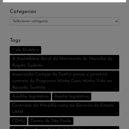
Categorias
Categorias
Tags
1° de Outubro
A Assembleia Geral do Movimento de Moradia da
Região Sudeste
Associação Cortiços do Centro assina o primeiro
contrato do Programa Minha Casa Minha Vida na
Baixada Santista
AuxÃ­lio legislativo
Auxí­lio legislativo
Caravana da Moradia rumo ao Governo do Estado
UMM
CDHU
Centro de São Paulo