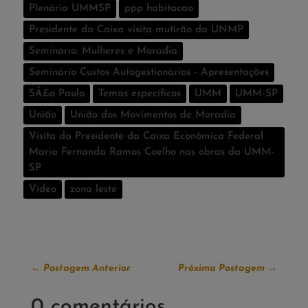
Plenária UMMSP
ppp habitacao
Presidente da Caixa visita mutirão da UNMP
Seminário: Mulheres e Moradia
Seminário Custos Autogestionários - Apresentações
SÃ£o Paulo
Temas especí­ficos
UMM
UMM-SP
União
União dos Movimentos de Moradia
Visita da Presidente da Caixa Econômica Federal
Maria Fernanda Ramos Coelho nas obras da UMM-
SP
Vídeo
zona leste
←
Postagem Anterior
Próxima Postagem
→
0 comentários