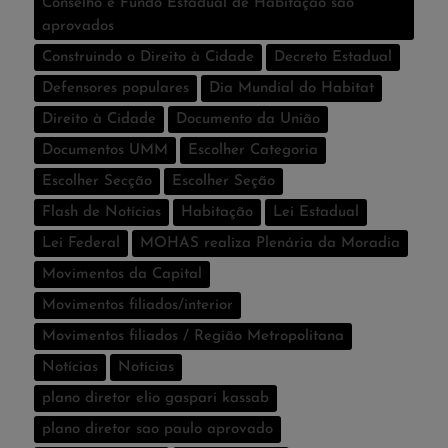
Conselho e Fundo Estadual de Habitação são
aprovados
Construindo o Direito à Cidade
Decreto Estadual
Defensores populares
Dia Mundial do Habitat
Direito à Cidade
Documento da União
Documentos UMM
Escolher Categoria
Escolher Secção
Escolher Seção
Flash de Notí­cias
Habitação
Lei Estadual
Lei Federal
MOHAS realiza Plenária da Moradia
Movimentos da Capital
Movimentos filiados/interior
Movimentos filiados / Região Metropolitana
Notícias
Notí­cias
plano diretor elio gaspari kassab
plano diretor sao paulo aprovado