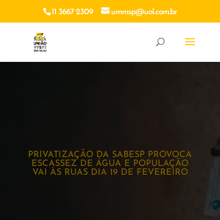
11 3667 2309
ummsp@uol.com.br
PRIVATIZAÇÃO DA SABESP PROVOCA
ESCASSEZ DE ÁGUA E POPULAÇÃO
VAI ÀS RUAS DIA 19 DE FEVEREIRO