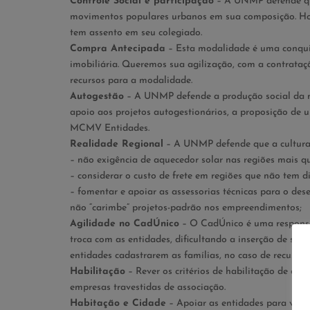
Controle Social e participação
– A UNMP defende que
movimentos populares urbanos em sua composição. Hoj
tem assento em seu colegiado.
Compra Antecipada
– Esta modalidade é uma conquis
imobiliária. Queremos sua agilização, com a contrata
recursos para a modalidade.
Autogestão
– A UNMP defende a produção social da m
apoio aos projetos autogestionários, a proposição de 
MCMV Entidades.
Realidade Regional
– A UNMP defende que a cultura e
– não exigência de aquecedor solar nas regiões mais qu
– considerar o custo de frete em regiões que não tem 
– fomentar e apoiar as assessorias técnicas para o des
não “carimbe” projetos-padrão nos empreendimentos;
Agilidade no CadÚnico
– O CadÚnico é uma responsa
troca com as entidades, dificultando a inserção de seu
entidades cadastrarem as famílias, no caso de recusa da
Habilitação
– Rever os critérios de habilitação de en
empresas travestidas de associação.
Habitação e Cidade
– Apoiar as entidades para viabi