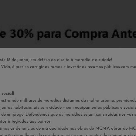
te 18 de junho, em defesa do direito à moradia e à cidade!
a, é preciso corrigir os rumos e investir os recursos públicos com ma
social!
nstruindo milhares de moradias distantes da malha urbana, premiand
njuntos habitacionais sem cidade – sem equipamentos públicos e sociai
es de emprego. Defendemos que as moradias sejam construídas nos vazi
tos integrados aos bairros.
vimos as denúncias de má qualidade nas obras do MCMV, obras do 
antação de milhares de casinhas iguais e com projetos de conjuntos de 