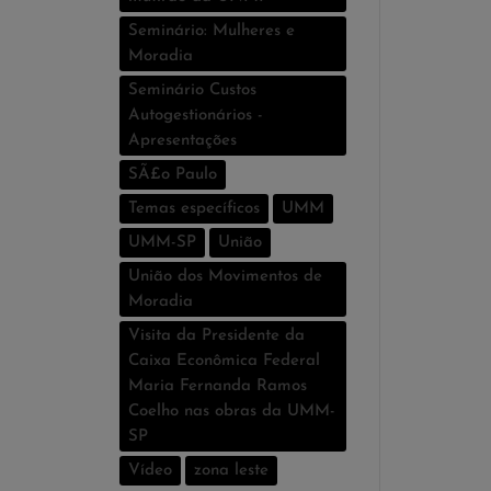
Seminário: Mulheres e
Moradia
Seminário Custos
Autogestionários -
Apresentações
SÃ£o Paulo
Temas especí­ficos
UMM
UMM-SP
União
União dos Movimentos de
Moradia
Visita da Presidente da
Caixa Econômica Federal
Maria Fernanda Ramos
Coelho nas obras da UMM-
SP
Vídeo
zona leste