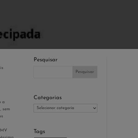
Pesquisar
is
Categorias
o a
Categorias
s, sem
os
MCMV
Tags
péssima