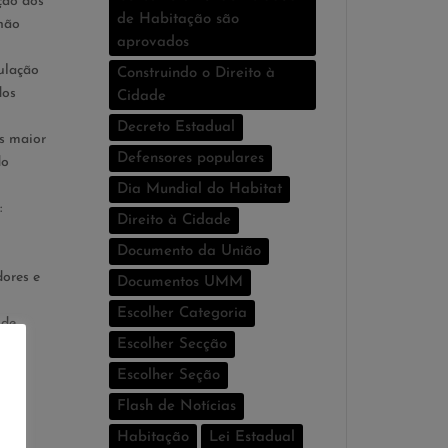
ção dos
de Habitação são
não
aprovados
ulação
Construindo o Direito à
dos
Cidade
Decreto Estadual
s maior
Defensores populares
do
Dia Mundial do Habitat
:
Direito à Cidade
Documento da União
dores e
Documentos UMM
Escolher Categoria
 de
Escolher Secção
 as
Escolher Seção
Flash de Notí­cias
Habitação
Lei Estadual