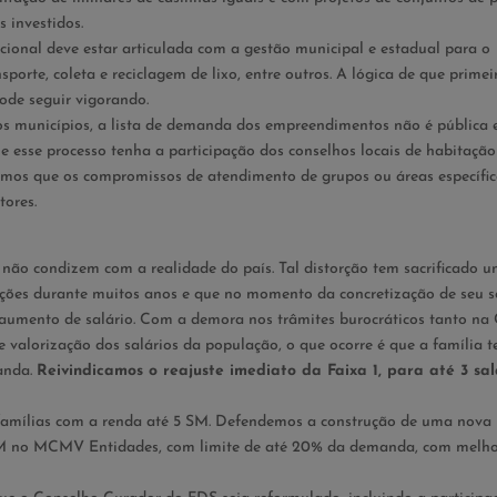
 investidos.
acional deve estar articulada com a gestão municipal e estadual para o
porte, coleta e reciclagem de lixo, entre outros. A lógica de que primei
ode seguir vigorando.
s municípios, a lista de demanda dos empreendimentos não é pública
ue esse processo tenha a participação dos conselhos locais de habitação
imos que os compromissos de atendimento de grupos ou áreas específic
tores.
não condizem com a realidade do país. Tal distorção tem sacrificado 
ações durante muitos anos e que no momento da concretização de seu s
do aumento de salário. Com a demora nos trâmites burocráticos tanto na
de valorização dos salários da população, o que ocorre é que a família 
manda.
Reivindicamos o reajuste imediato da Faixa 1, para até 3 sal
 famílias com a renda até 5 SM. Defendemos a construção de uma nova
 SM no MCMV Entidades, com limite de até 20% da demanda, com melho