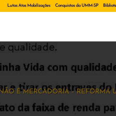
Lutas Atos Mobilizações
Conquistas da UMM-SP
Bibliot
NÃO É MERCADORIA – REFORMA UR