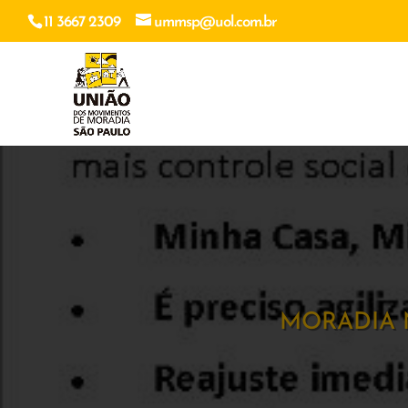
11 3667 2309
ummsp@uol.com.br
MORADIA 