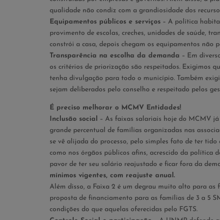
qualidade não condiz com a grandiosidade dos recursos
Equipamentos públicos e serviços
– A política habit
provimento de escolas, creches, unidades de saúde, trans
constrói a casa, depois chegam os equipamentos não p
Transparência na escolha da demanda
– Em diverso
os critérios de priorização são respeitados. Exigimos q
tenha divulgação para todo o município. Também exig
sejam deliberados pelo conselho e respeitado pelos ges
É preciso melhorar o MCMV Entidades!
Inclusão social
– As faixas salariais hoje do MCMV já 
grande percentual de famílias organizadas nas associ
se vê alijada do processo, pelo simples fato de ter ti
como nos órgãos públicos afins, acrescido da política 
pavor de ter seu salário reajustado e ficar fora da de
mínimos vigentes, com reajuste anual.
Além disso, a Faixa 2 é um degrau muito alto para as
proposta de financiamento para as famílias de 3 a 5
condições do que aquelas oferecidas pelo FGTS.