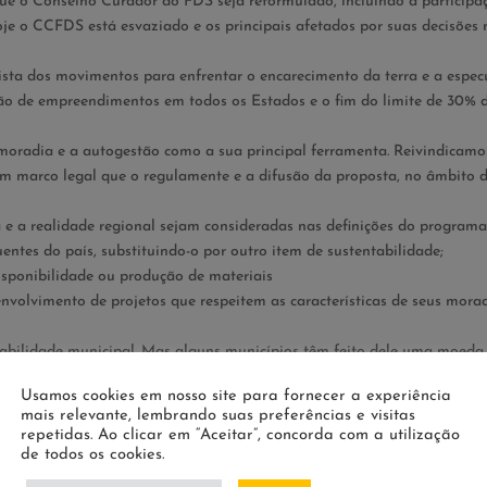
 o Conselho Curador do FDS seja reformulado, incluindo a participa
e o CCFDS está esvaziado e os principais afetados por suas decisões 
ta dos movimentos para enfrentar o encarecimento da terra e a espec
ção de empreendimentos em todos os Estados e o fim do limite de 30% 
oradia e a autogestão como a sua principal ferramenta. Reivindicamo
um marco legal que o regulamente e a difusão da proposta, no âmbito 
 a realidade regional sejam consideradas nas definições do programa
entes do país, substituindo-o por outro item de sustentabilidade;
disponibilidade ou produção de materiais
envolvimento de projetos que respeitem as características de seus mora
bilidade municipal. Mas alguns municípios têm feito dele uma moeda
s associados. Reivindicamos a constituição de um canal alternativo para
Usamos cookies em nosso site para fornecer a experiência
 prefeitura.
mais relevante, lembrando suas preferências e visitas
tidades no Programa, valorizando a organização popular e excluindo as
repetidas. Ao clicar em “Aceitar”, concorda com a utilização
de todos os cookies.
lizar terrenos para empreendimentos localizados em áreas centrais e