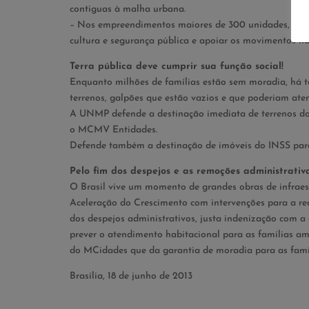
contiguas à malha urbana.
– Nos empreendimentos maiores de 300 unidades, aloca
cultura e segurança pública e apoiar os movimentos na
Terra pública deve cumprir sua função social!
Enquanto milhões de famílias estão sem moradia, há te
terrenos, galpões que estão vazios e que poderiam ate
A UNMP defende a destinação imediata de terrenos do
o MCMV Entidades.
Defende também a destinação de imóveis do INSS par
Pelo fim dos despejos e as remoções administrativ
O Brasil vive um momento de grandes obras de infraes
Aceleração do Crescimento com intervenções para a r
dos despejos administrativos, justa indenização com 
prever o atendimento habitacional para as famílias am
do MCidades que da garantia de moradia para as famí
Brasília, 18 de junho de 2013