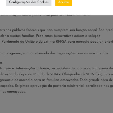
Configurações dos Cookies
Aceitar
r recursos para a construção de equipamentos de educação, saúde, laz
 interlocução com o poder local para seu funcionamento.
rrenos públicos federais que não cumprem sua função social. São prédi
nder a muitas famílias. Problemas burocráticos adiam a solução
 Patrimônio da União e da extinta RFFSA para moradia popular, prior
a o programa, com a retomada das negociações com os movimentos.
as
trutura e intervenções urbanas, especialmente, obras do Programa de
ealização da Copa do Mundo de 2014 e Olimpíadas de 2016. Exigimos o
a garantia de moradia para as famílias ameaçadas. Toda grande obra de
eaçadas. Exigimos aprovação da portaria ministerial, paralisada nas g
lias ameaçadas.