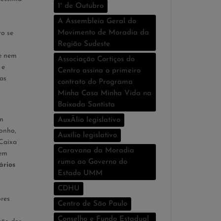
1° de Outubro
A Assembleia Geral do
Movimento de Moradia da
ro se
Região Sudeste
 e nem
Associação Cortiços do
 e
Centro assina o primeiro
as
contrato do Programa
Minha Casa Minha Vida na
Baixada Santista
um
AuxÃ­lio legislativo
onho,
Auxí­lio legislativo
 Caixa
Caravana da Moradia
tem
rumo ao Governo do
ários
Estado UMM
CDHU
res
Centro de São Paulo
Conselho e Fundo Estadual