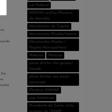
Lei Federal
er,
MOHAS realiza Plenária
da Moradia
Movimentos da Capital
os,
Movimentos filiados/interior
izando
Movimentos filiados /
Região Metropolitana
Notícias
Notí­cias
plano diretor elio gaspari
kassab
 fim
plano diretor sao paulo
ve
aprovado
avetas
Plenária UMMSP
ppp habitacao
Presidente da Caixa visita
mutirão da UNMP