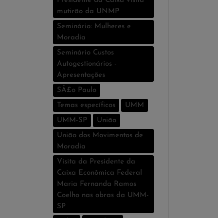
Presidente da Caixa visita
mutirão da UNMP
Seminário: Mulheres e
Moradia
Seminário Custos
Autogestionários -
Apresentações
SÃ£o Paulo
Temas especí­ficos
UMM
UMM-SP
União
União dos Movimentos de
Moradia
Visita da Presidente da
Caixa Econômica Federal
Maria Fernanda Ramos
Coelho nas obras da UMM-
SP