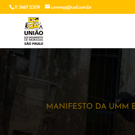
11 3667 2309
ummsp@uol.com.br
MANIFESTO DA UMM E