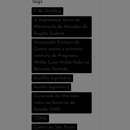
Tags
1° de Outubro
A Assembleia Geral do
Movimento de Moradia da
Região Sudeste
Associação Cortiços do
Centro assina o primeiro
contrato do Programa
Minha Casa Minha Vida na
Baixada Santista
AuxÃ­lio legislativo
Auxí­lio legislativo
Caravana da Moradia
rumo ao Governo do
Estado UMM
CDHU
Centro de São Paulo