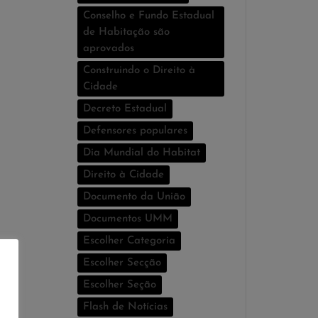
Conselho e Fundo Estadual
de Habitação são
aprovados
Construindo o Direito à
Cidade
Decreto Estadual
Defensores populares
Dia Mundial do Habitat
Direito à Cidade
Documento da União
Documentos UMM
Escolher Categoria
Escolher Secção
Escolher Seção
Flash de Notí­cias