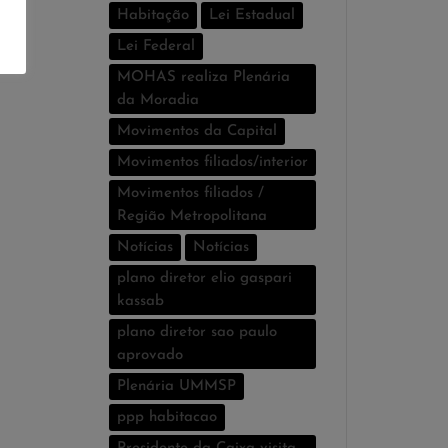
Habitação
Lei Estadual
Lei Federal
MOHAS realiza Plenária
da Moradia
Movimentos da Capital
Movimentos filiados/interior
Movimentos filiados /
Região Metropolitana
Notícias
Notí­cias
plano diretor elio gaspari
kassab
plano diretor sao paulo
aprovado
Plenária UMMSP
ppp habitacao