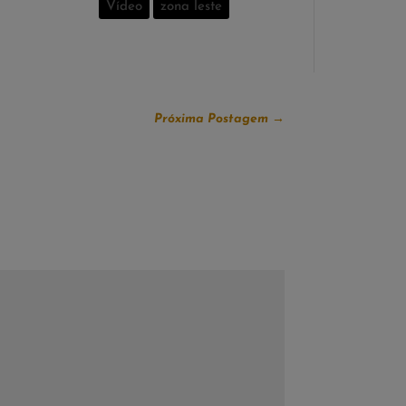
Vídeo
zona leste
Próxima Postagem
→