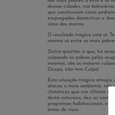
dos mais pobres: a elite e os
dessas cidades, nos balneário
que construíram como pedreir
empregados domésticos e domés
cima dos morros.
O resultado trágico está aí. T
mesmo só entre os mais pobres
Outra questão, é que, há anos,
culpando os pobres pelas ocup
mesmos, são os maiores culpa
Ocupa, não tem Culpa!
Esta situação trágica atingiu
atacou o meio ambiente, não
climáticas que nos últimos an
desta natureza, deu as costas 
programas habitacionais, e ai
áreas de risco.