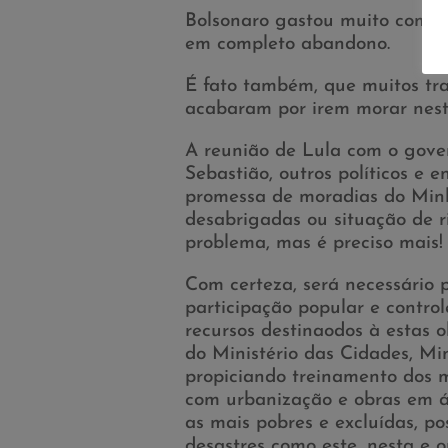
Bolsonaro gastou muito com mo
em completo abandono.
É fato também, que muitos t
acabaram por irem morar nesta
A reunião de Lula com o gove
Sebastião, outros políticos e en
promessa de moradias do Minh
desabrigadas ou situação de 
problema, mas é preciso mais!
Com certeza, será necessário 
participação popular e contro
recursos destinaodos à estas 
do Ministério das Cidades, Min
propiciando treinamento dos m
com urbanização e obras em ár
as mais pobres e excluídas, p
desastres como este, nesta e 