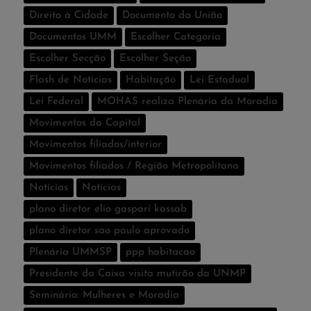
Direito à Cidade
Documento da União
Documentos UMM
Escolher Categoria
Escolher Secção
Escolher Seção
Flash de Notí­cias
Habitação
Lei Estadual
Lei Federal
MOHAS realiza Plenária da Moradia
Movimentos da Capital
Movimentos filiados/interior
Movimentos filiados / Região Metropolitana
Notícias
Notí­cias
plano diretor elio gaspari kassab
plano diretor sao paulo aprovado
Plenária UMMSP
ppp habitacao
Presidente da Caixa visita mutirão da UNMP
Seminário: Mulheres e Moradia