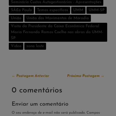
Seminário Custos Autogestionários - Apresentações
SÃ£o Paulo
Temas especí­ficos
UMM
UMM-SP
União
União dos Movimentos de Moradia
Visita da Presidente da Caixa Econômica Federal
Maria Fernanda Ramos Coelho nas obras da UMM-
SP
Vídeo
zona leste
←
Postagem Anterior
Próxima Postagem
→
0 comentários
Enviar um comentário
O seu endereço de e-mail não será publicado.
Campos