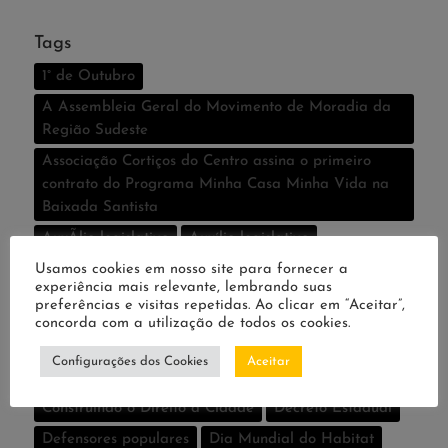
Tags
1° de Outubro
A Assembleia Geral do Movimento de Moradia da
Região Sudeste
Associação Cortiços do Centro assina o primeiro
contrato do Programa Minha Casa Minha Vida na
Baixada Santista
AuxÃ­lio legislativo
Auxí­lio legislativo
Caravana da Moradia rumo ao Governo do Estado
Usamos cookies em nosso site para fornecer a
experiência mais relevante, lembrando suas
UMM
preferências e visitas repetidas. Ao clicar em “Aceitar”,
CDHU
Centro de São Paulo
concorda com a utilização de todos os cookies.
Conselho e Fundo Estadual de Habitação são
Configurações dos Cookies
Aceitar
aprovados
Construindo o Direito à Cidade
Decreto Estadual
Defensores populares
Dia Mundial do Habitat