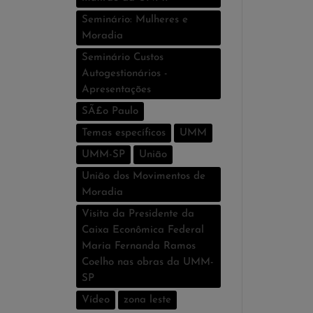
Seminário: Mulheres e
Moradia
Seminário Custos
Autogestionários -
Apresentações
SÃ£o Paulo
Temas especí­ficos
UMM
UMM-SP
União
União dos Movimentos de
Moradia
Visita da Presidente da
Caixa Econômica Federal
Maria Fernanda Ramos
Coelho nas obras da UMM-
SP
Vídeo
zona leste