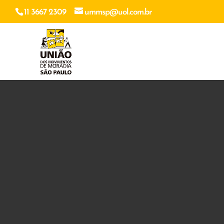
11 3667 2309
ummsp@uol.com.br