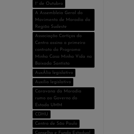
1° de Outubro
A Assembleia Geral do
Movimento de Moradia da
Região Sudeste
Associação Cortiços do
Centro assina o primeiro
contrato do Programa
Minha Casa Minha Vida na
Baixada Santista
AuxÃ­lio legislativo
Auxí­lio legislativo
Caravana da Moradia
rumo ao Governo do
Estado UMM
CDHU
Centro de São Paulo
Conselho e Fundo Estadual