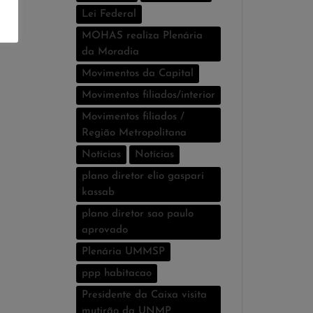
Lei Federal
MOHAS realiza Plenária
da Moradia
Movimentos da Capital
Movimentos filiados/interior
Movimentos filiados /
Região Metropolitana
Notícias
Notí­cias
plano diretor elio gaspari
kassab
plano diretor sao paulo
aprovado
Plenária UMMSP
ppp habitacao
Presidente da Caixa visita
mutirão da UNMP