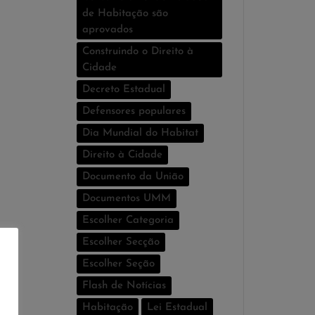
de Habitação são
aprovados
Construindo o Direito à
Cidade
Decreto Estadual
Defensores populares
Dia Mundial do Habitat
Direito à Cidade
Documento da União
Documentos UMM
Escolher Categoria
Escolher Secção
Escolher Seção
Flash de Notí­cias
Habitação
Lei Estadual