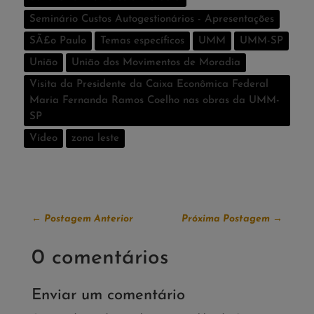
Seminário Custos Autogestionários - Apresentações
SÃ£o Paulo
Temas especí­ficos
UMM
UMM-SP
União
União dos Movimentos de Moradia
Visita da Presidente da Caixa Econômica Federal
Maria Fernanda Ramos Coelho nas obras da UMM-
SP
Vídeo
zona leste
←
Postagem Anterior
Próxima Postagem
→
0 comentários
Enviar um comentário