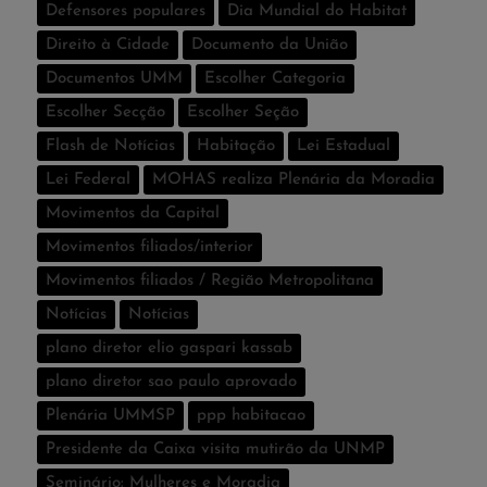
Defensores populares
Dia Mundial do Habitat
Direito à Cidade
Documento da União
Documentos UMM
Escolher Categoria
Escolher Secção
Escolher Seção
Flash de Notí­cias
Habitação
Lei Estadual
Lei Federal
MOHAS realiza Plenária da Moradia
Movimentos da Capital
Movimentos filiados/interior
Movimentos filiados / Região Metropolitana
Notícias
Notí­cias
plano diretor elio gaspari kassab
plano diretor sao paulo aprovado
Plenária UMMSP
ppp habitacao
Presidente da Caixa visita mutirão da UNMP
Seminário: Mulheres e Moradia