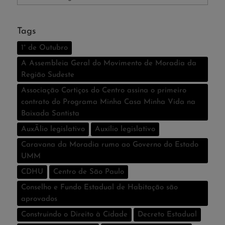
Tags
1° de Outubro
A Assembleia Geral do Movimento de Moradia da
Região Sudeste
Associação Cortiços do Centro assina o primeiro
contrato do Programa Minha Casa Minha Vida na
Baixada Santista
AuxÃ­lio legislativo
Auxí­lio legislativo
Caravana da Moradia rumo ao Governo do Estado
UMM
CDHU
Centro de São Paulo
Conselho e Fundo Estadual de Habitação são
aprovados
Construindo o Direito à Cidade
Decreto Estadual