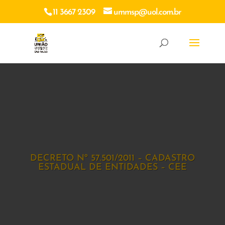
11 3667 2309
ummsp@uol.com.br
DECRETO Nº 57.501/2011 – CADASTRO
ESTADUAL DE ENTIDADES – CEE