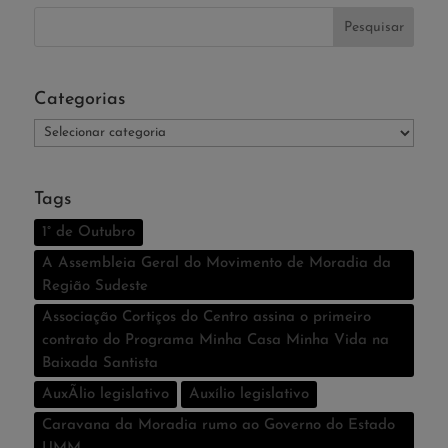
Categorias
Categorias
Tags
1° de Outubro
A Assembleia Geral do Movimento de Moradia da
Região Sudeste
Associação Cortiços do Centro assina o primeiro
contrato do Programa Minha Casa Minha Vida na
Baixada Santista
AuxÃ­lio legislativo
Auxí­lio legislativo
Caravana da Moradia rumo ao Governo do Estado