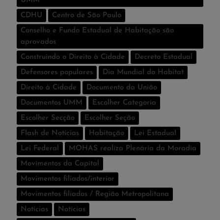
UMM
CDHU
Centro de São Paulo
Conselho e Fundo Estadual de Habitação são
aprovados
Construindo o Direito à Cidade
Decreto Estadual
Defensores populares
Dia Mundial do Habitat
Direito à Cidade
Documento da União
Documentos UMM
Escolher Categoria
Escolher Secção
Escolher Seção
Flash de Notí­cias
Habitação
Lei Estadual
Lei Federal
MOHAS realiza Plenária da Moradia
Movimentos da Capital
Movimentos filiados/interior
Movimentos filiados / Região Metropolitana
Notícias
Notí­cias