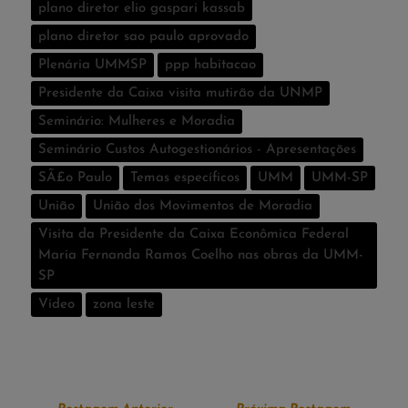
plano diretor elio gaspari kassab
plano diretor sao paulo aprovado
Plenária UMMSP
ppp habitacao
Presidente da Caixa visita mutirão da UNMP
Seminário: Mulheres e Moradia
Seminário Custos Autogestionários - Apresentações
SÃ£o Paulo
Temas especí­ficos
UMM
UMM-SP
União
União dos Movimentos de Moradia
Visita da Presidente da Caixa Econômica Federal
Maria Fernanda Ramos Coelho nas obras da UMM-
SP
Vídeo
zona leste