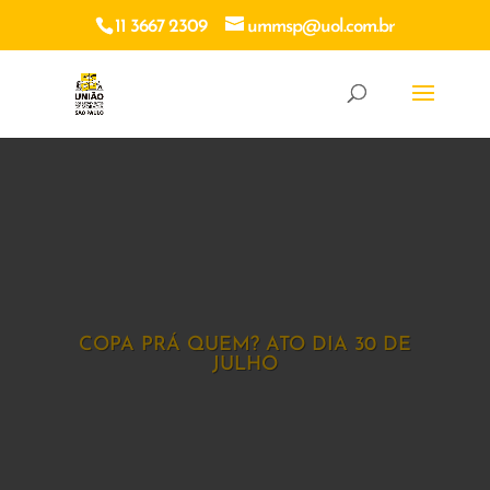
11 3667 2309
ummsp@uol.com.br
COPA PRÁ QUEM? ATO DIA 30 DE
JULHO