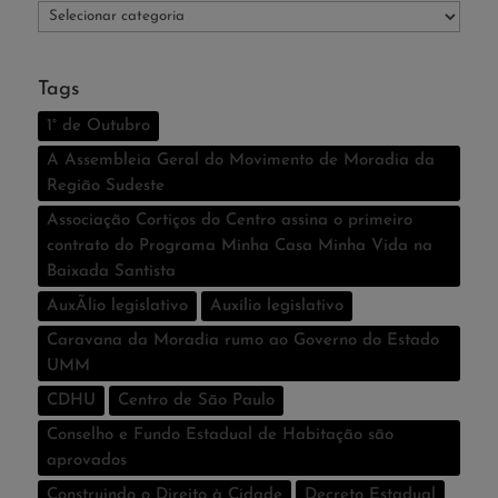
Categorias
Tags
1° de Outubro
A Assembleia Geral do Movimento de Moradia da
Região Sudeste
Associação Cortiços do Centro assina o primeiro
contrato do Programa Minha Casa Minha Vida na
Baixada Santista
AuxÃ­lio legislativo
Auxí­lio legislativo
Caravana da Moradia rumo ao Governo do Estado
UMM
CDHU
Centro de São Paulo
Conselho e Fundo Estadual de Habitação são
aprovados
Construindo o Direito à Cidade
Decreto Estadual