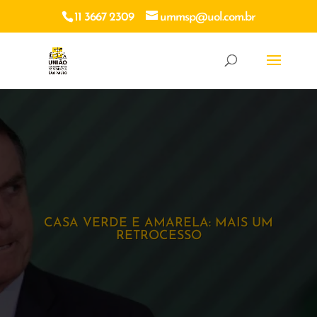
11 3667 2309
ummsp@uol.com.br
CASA VERDE E AMARELA: MAIS UM
RETROCESSO