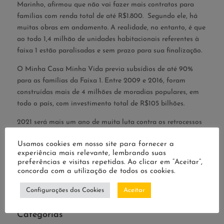
Marinho, afirmou que não vai fazer mais contratos para
famílias com renda total de até R$1.800. Segundo ele, há
muitas obras em andamento. A realidade, no entanto, é que
ao todo 1,4 milhão de unidades habitacionais referentes à
faixa 1 estão paralisadas e sem prazo para sua finalização.
O Minha Casa Minha Vida previa subsídios de até 90%
para as famílias da Faixa 1. Entre 2009 e 2016, foram
construídas mais de 4 milhões de moradias populares, em
todo o país, com investimento total de R$105 bilhões.
2021 será mais um ano de muita luta contra os retrocessos
e a retirada de direitos.
Usamos cookies em nosso site para fornecer a
experiência mais relevante, lembrando suas
Pesquisar
preferências e visitas repetidas. Ao clicar em “Aceitar”,
concorda com a utilização de todos os cookies.
Configurações dos Cookies
Aceitar
Categorias