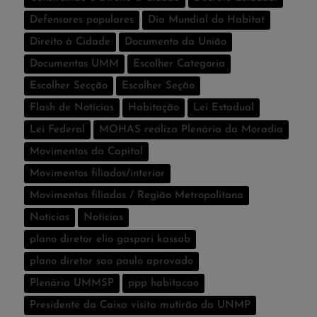
Defensores populares
Dia Mundial do Habitat
Direito à Cidade
Documento da União
Documentos UMM
Escolher Categoria
Escolher Secção
Escolher Seção
Flash de Notí­cias
Habitação
Lei Estadual
Lei Federal
MOHAS realiza Plenária da Moradia
Movimentos da Capital
Movimentos filiados/interior
Movimentos filiados / Região Metropolitana
Notícias
Notí­cias
plano diretor elio gaspari kassab
plano diretor sao paulo aprovado
Plenária UMMSP
ppp habitacao
Presidente da Caixa visita mutirão da UNMP