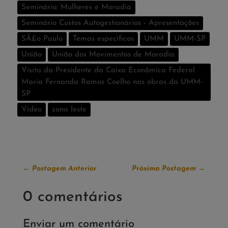
Seminário: Mulheres e Moradia
Seminário Custos Autogestionários - Apresentações
SÃ£o Paulo
Temas especí­ficos
UMM
UMM-SP
União
União dos Movimentos de Moradia
Visita da Presidente da Caixa Econômica Federal
Maria Fernanda Ramos Coelho nas obras da UMM-
SP
Vídeo
zona leste
←
Postagem Anterior
Próxima Postagem
→
0 comentários
Enviar um comentário