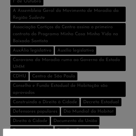
1° de Outubro
A Assembleia Geral do Movimento de Moradia da
Região Sudeste
Associação Cortiços do Centro assina o primeiro
contrato do Programa Minha Casa Minha Vida na
Baixada Santista
AuxÃ­lio legislativo
Auxí­lio legislativo
Caravana da Moradia rumo ao Governo do Estado
UMM
CDHU
Centro de São Paulo
Conselho e Fundo Estadual de Habitação são
aprovados
Construindo o Direito à Cidade
Decreto Estadual
Defensores populares
Dia Mundial do Habitat
Direito à Cidade
Documento da União
Documentos UMM
Escolher Categoria