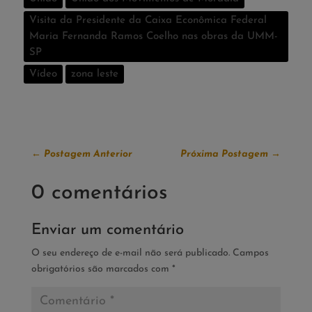
Visita da Presidente da Caixa Econômica Federal
Maria Fernanda Ramos Coelho nas obras da UMM-
SP
Vídeo
zona leste
←
Postagem Anterior
Próxima Postagem
→
0 comentários
Enviar um comentário
O seu endereço de e-mail não será publicado.
Campos
obrigatórios são marcados com
*