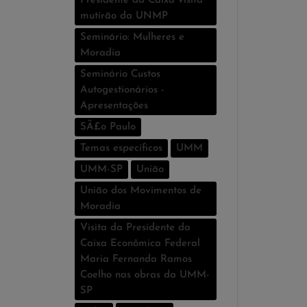
Presidente da Caixa visita
mutirão da UNMP
Seminário: Mulheres e
Moradia
Seminário Custos
Autogestionários -
Apresentações
SÃ£o Paulo
Temas especí­ficos
UMM
UMM-SP
União
União dos Movimentos de
Moradia
Visita da Presidente da
Caixa Econômica Federal
Maria Fernanda Ramos
Coelho nas obras da UMM-
SP