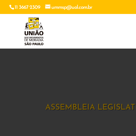
11 3667 2309
ummsp@uol.com.br
ASSEMBLEIA LEGISLA