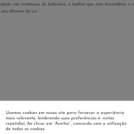
rubado nas instâncias do Judiciário, é melhor que esta Assembléia o r
 aos ditames da Lei.”
Usamos cookies em nosso site para fornecer a experiência
mais relevante, lembrando suas preferências e visitas
repetidas. Ao clicar em “Aceitar”, concorda com a utilização
de todos os cookies.