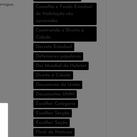
evogue,
Conselho e Fundo Estadual
de Habitação são
aprovados
Construindo o Direito à
Cidade
Decreto Estadual
Defensores populares
Dia Mundial do Habitat
Direito à Cidade
Documento da União
Documentos UMM
Escolher Categoria
Escolher Secção
Escolher Seção
Flash de Notí­cias