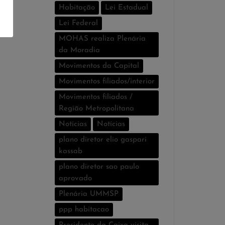
Habitação
Lei Estadual
Lei Federal
MOHAS realiza Plenária
da Moradia
Movimentos da Capital
Movimentos filiados/interior
Movimentos filiados /
Região Metropolitana
Notícias
Notí­cias
plano diretor elio gaspari
kassab
plano diretor sao paulo
aprovado
Plenária UMMSP
ppp habitacao