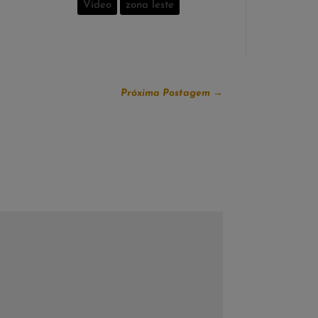
Vídeo
zona leste
Próxima Postagem
→