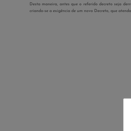
Desta maneira, antes que o referido decreto seja der
criando-se a exigência de um novo Decreto, que atenda