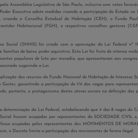
 pela Assembléia Legislativa de São Paulo, inclusive com votos favorá
o Poder Executivo adote medidas visando a participação do Estado no 
), criando o Conselho Estadual de Habitação (CEH), o Fundo Paul
rantidor Habitacional (FGH), e respectivos conselhos gestores (CG
e Social (SNHIS) foi criado com a aprovação da Lei Federal nº 11
 famílias de baixo poder aquisitivo. Esta Lei foi fruto de intensa mob
mentos populares de luta por moradia, que apresentaram aos congress
assinado sugerindo a Lei.
aplicação dos recursos do Fundo Nacional de Habitação de Interesse So
 Gestor, garantindo a participação de 1/4 das vagas para representan
tanto, o protagonismo destes atores sociais na definição das po
a determinação da Lei Federal, estabelecendo que 4 das 8 vagas do C
Social
fossem ocupadas por representantes da SOCIEDADE CIVIL e,
ma) fosse ocupadas pelos representantes dos MOVIMENTOS DE MORA
ssim, o Decreto limita a participação dos movimentos de forma ilegal.