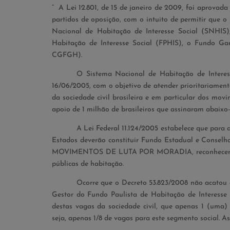
”
A Lei 12.801, de 15 de janeiro de 2009, foi aprovada
partidos de oposição, com o intuito de permitir que 
Nacional de Habitação de Interesse Social (SNHIS
Habitação de Interesse Social (FPHIS), o Fundo Ga
CGFGH).
O Sistema Nacional de Habitação de Interess
16/06/2005, com o objetivo de atender prioritariamente
da sociedade civil brasileira
e em particular dos movi
apoio de 1 milhão de brasileiros que assinaram abaixo-
A Lei Federal 11.124/2005 estabelece que para 
Estados deverão constituir Fundo Estadual e
Conselho
MOVIMENTOS DE LUTA POR MORADIA, reconhecendo, por
públicas de habitação.
Ocorre que o Decreto 53.823/2008 não acatou 
Gestor do Fundo Paulista de Habitação de Interesse 
destas vagas da sociedade civil, que apenas 1 (u
seja, apenas 1/8 de vagas para este segmento social. A