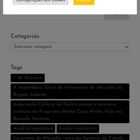
Configurações dos Cookies
Aceitar
Pesquisar
Categorias
Categorias
Tags
1° de Outubro
A Assembleia Geral do Movimento de Moradia da
Região Sudeste
Associação Cortiços do Centro assina o primeiro
contrato do Programa Minha Casa Minha Vida na
Baixada Santista
AuxÃ­lio legislativo
Auxí­lio legislativo
Caravana da Moradia rumo ao Governo do Estado