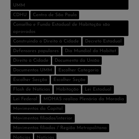
UMM
CDHU
Centro de São Paulo
Conselho e Fundo Estadual de Habitação são
aprovados
Construindo o Direito à Cidade
Decreto Estadual
Defensores populares
Dia Mundial do Habitat
Direito à Cidade
Documento da União
Documentos UMM
Escolher Categoria
Escolher Secção
Escolher Seção
Flash de Notí­cias
Habitação
Lei Estadual
Lei Federal
MOHAS realiza Plenária da Moradia
Movimentos da Capital
Movimentos filiados/interior
Movimentos filiados / Região Metropolitana
Notícias
Notí­cias