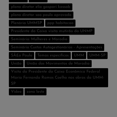
plano diretor elio gaspari kassab
plano diretor sao paulo aprovado
Plenária UMMSP
ppp habitacao
Presidente da Caixa visita mutirão da UNMP
Seminário: Mulheres e Moradia
Seminário Custos Autogestionários - Apresentações
SÃ£o Paulo
Temas especí­ficos
UMM
UMM-SP
União
União dos Movimentos de Moradia
Visita da Presidente da Caixa Econômica Federal
Maria Fernanda Ramos Coelho nas obras da UMM-
SP
Vídeo
zona leste