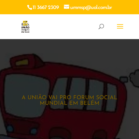
11 3667 2309
ummsp@uol.com.br
A UNIÃO VAI PRO FORUM SOCIAL
MUNDIAL EM BELÉM