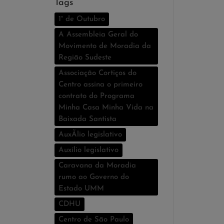
Tags
1° de Outubro
A Assembleia Geral do
Movimento de Moradia da
Região Sudeste
Associação Cortiços do
Centro assina o primeiro
contrato do Programa
Minha Casa Minha Vida na
Baixada Santista
AuxÃ­lio legislativo
Auxí­lio legislativo
Caravana da Moradia
rumo ao Governo do
Estado UMM
CDHU
Centro de São Paulo