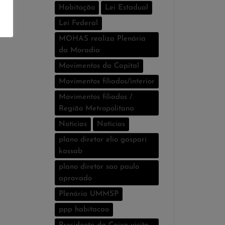
Habitação
Lei Estadual
Lei Federal
MOHAS realiza Plenária
da Moradia
Movimentos da Capital
Movimentos filiados/interior
Movimentos filiados /
Região Metropolitana
Notícias
Notí­cias
plano diretor elio gaspari
kassab
plano diretor sao paulo
aprovado
Plenária UMMSP
ppp habitacao