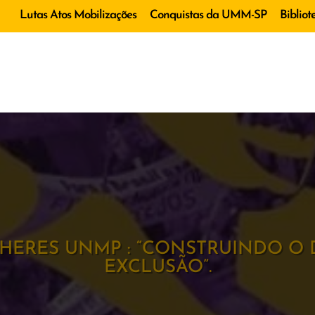
Lutas Atos Mobilizações
Conquistas da UMM-SP
Bibliot
LHERES UNMP : “CONSTRUINDO O 
EXCLUSÃO”.