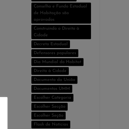
Conselho e Fundo Estadual
de Habitação são
aprovados
Construindo o Direito à
Cidade
Decreto Estadual
Defensores populares
Dia Mundial do Habitat
Direito à Cidade
Documento da União
Documentos UMM
Escolher Categoria
Escolher Secção
Escolher Seção
Flash de Notí­cias