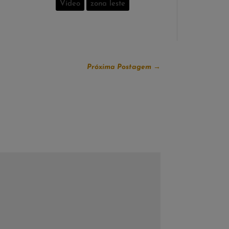
Vídeo
zona leste
Próxima Postagem
→