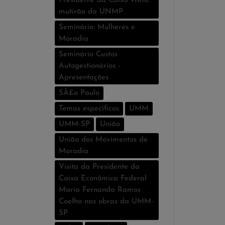
Presidente da Caixa visita
mutirão da UNMP
Seminário: Mulheres e
Moradia
Seminário Custos
Autogestionários -
Apresentações
SÃ£o Paulo
Temas especí­ficos
UMM
UMM-SP
União
União dos Movimentos de
Moradia
Visita da Presidente da
Caixa Econômica Federal
Maria Fernanda Ramos
Coelho nas obras da UMM-
SP