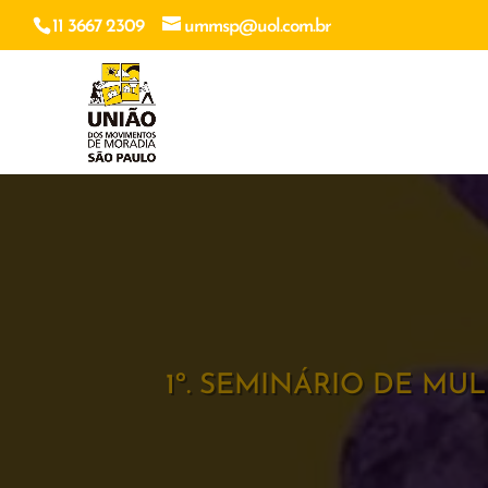
11 3667 2309
ummsp@uol.com.br
1º. SEMINÁRIO DE MU