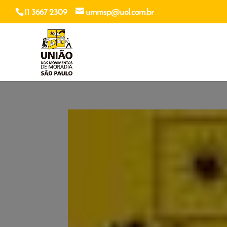
11 3667 2309
ummsp@uol.com.br