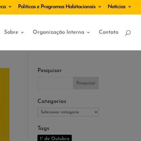
eca
Políticas e Programas Habitacionais
Notícias
Sobre
Organização Interna
Contato
Pesquisar
Categorias
Categorias
Tags
1° de Outubro