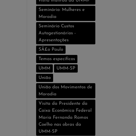
visita mutirão da UNMP
Seminário: Mulheres e
Moradia
Seminário Custos
Autogestionários -
Apresentações
SÃ£o Paulo
Temas especí­ficos
UMM
UMM-SP
União
União dos Movimentos de
Moradia
Visita da Presidente da
Caixa Econômica Federal
Maria Fernanda Ramos
Coelho nas obras da
UMM-SP