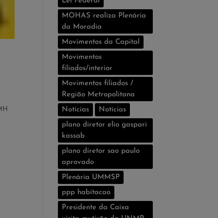
Lei Federal
MOHAS realiza Plenária
da Moradia
Movimentos da Capital
Movimentos
filiados/interior
Movimentos filiados /
Região Metropolitana
RMH
Notícias
Notí­cias
plano diretor elio gaspari
kassab
plano diretor sao paulo
aprovado
Plenária UMMSP
ppp habitacao
Presidente da Caixa