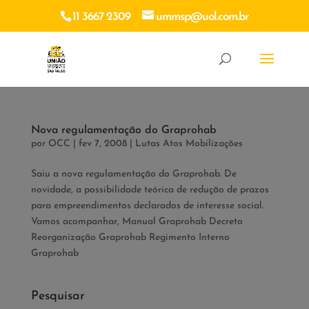
11 3667 2309
ummsp@uol.com.br
Nova regulamentação do Graprohab
por
OCC
|
fev 7, 2008
|
Lutas Atos Mobilizações
Saiu a nova regulamentação do Graprohab. De
novidade, a possibilidade teórica de redução de prazos
para empreendimentos declarados de interesse social.
Vamos acompanhar, Manual Graprohab Decreto
Reorganização Graprohab Regimento Interno
Graprohab
Pesquisar