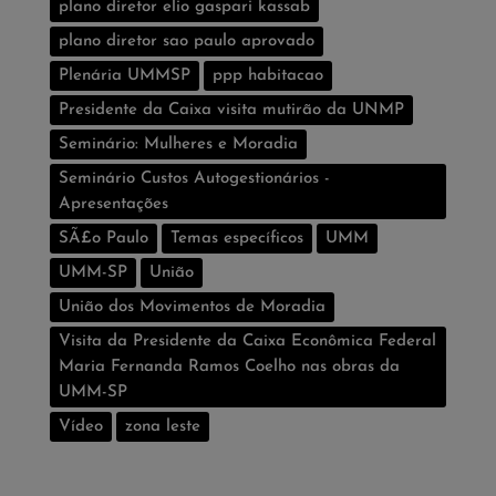
plano diretor elio gaspari kassab
plano diretor sao paulo aprovado
Plenária UMMSP
ppp habitacao
Presidente da Caixa visita mutirão da UNMP
Seminário: Mulheres e Moradia
Seminário Custos Autogestionários -
Apresentações
SÃ£o Paulo
Temas especí­ficos
UMM
UMM-SP
União
União dos Movimentos de Moradia
Visita da Presidente da Caixa Econômica Federal
Maria Fernanda Ramos Coelho nas obras da
UMM-SP
Vídeo
zona leste