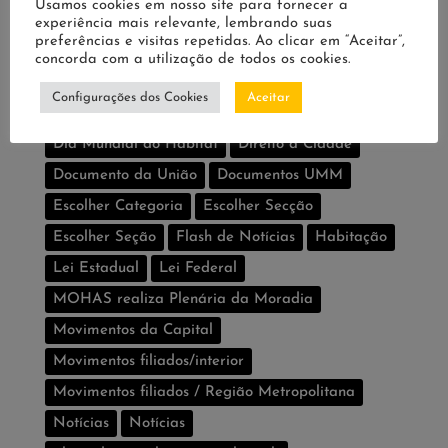
Usamos cookies em nosso site para fornecer a
experiência mais relevante, lembrando suas
Conselho e Fundo Estadual de Habitação são
preferências e visitas repetidas. Ao clicar em “Aceitar”,
aprovados
concorda com a utilização de todos os cookies.
Construindo o Direito à Cidade
Configurações dos Cookies
Aceitar
Decreto Estadual
Defensores populares
Dia Mundial do Habitat
Direito à Cidade
Documento da União
Documentos UMM
Escolher Categoria
Escolher Secção
Escolher Seção
Flash de Notí­cias
Habitação
Lei Estadual
Lei Federal
MOHAS realiza Plenária da Moradia
Movimentos da Capital
Movimentos filiados/interior
Movimentos filiados / Região Metropolitana
Notícias
Notí­cias