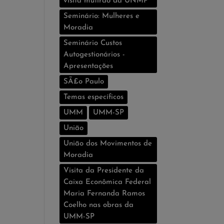
visita mutirão da UNMP
Seminário: Mulheres e
Moradia
Seminário Custos
Autogestionários -
Apresentações
SÃ£o Paulo
Temas especí­ficos
UMM
UMM-SP
União
União dos Movimentos de
Moradia
Visita da Presidente da
Caixa Econômica Federal
Maria Fernanda Ramos
Coelho nas obras da
UMM-SP