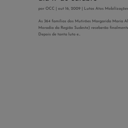
por
OCC
|
out 16, 2009
|
Lutas Atos Mobilizaçõe
As 364 famílias dos Mutirões Margarida Maria A
Moradia da Região Sudeste) receberão finalmente 
Depois de tanta luta e...