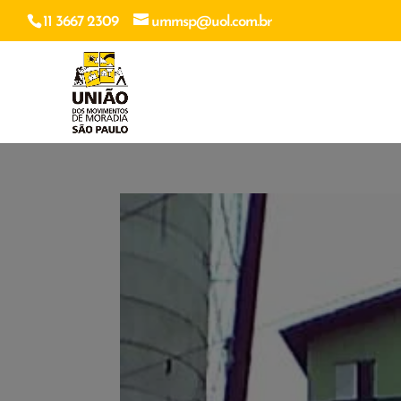
11 3667 2309
ummsp@uol.com.br