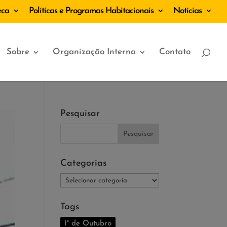
eca
Políticas e Programas Habitacionais
Notícias
Sobre
Organização Interna
Contato
Pesquisar
Categorias
Categorias
Tags
1° de Outubro