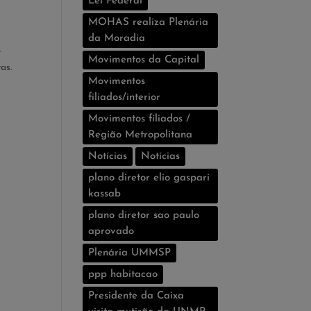
Lei Federal
MOHAS realiza Plenária
da Moradia
e
Movimentos da Capital
as.
Movimentos
filiados/interior
Movimentos filiados /
Região Metropolitana
Notícias
Notí­cias
plano diretor elio gaspari
kassab
plano diretor sao paulo
aprovado
Plenária UMMSP
ppp habitacao
Presidente da Caixa