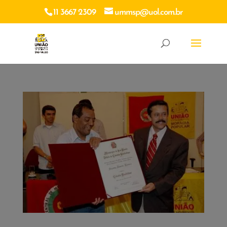
11 3667 2309
ummsp@uol.com.br