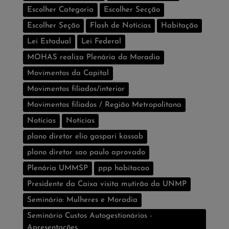
Escolher Categoria
Escolher Secção
Escolher Seção
Flash de Notí­cias
Habitação
Lei Estadual
Lei Federal
MOHAS realiza Plenária da Moradia
Movimentos da Capital
Movimentos filiados/interior
Movimentos filiados / Região Metropolitana
Notícias
Notí­cias
plano diretor elio gaspari kassab
plano diretor sao paulo aprovado
Plenária UMMSP
ppp habitacao
Presidente da Caixa visita mutirão da UNMP
Seminário: Mulheres e Moradia
Seminário Custos Autogestionários -
Apresentações