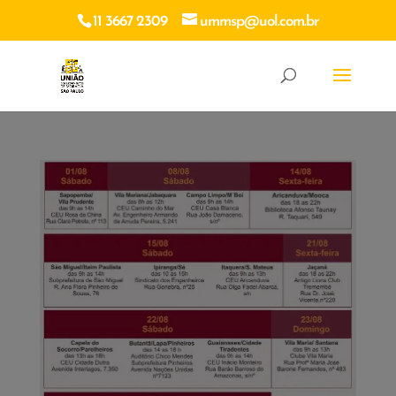
11 3667 2309
ummsp@uol.com.br