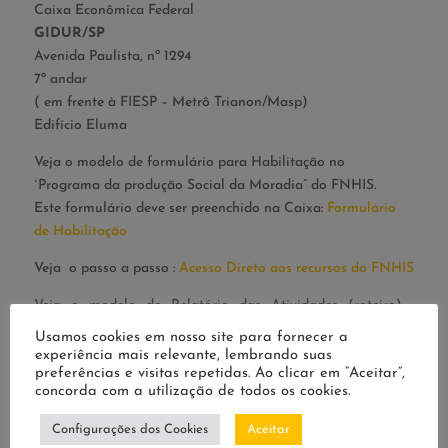
Caixa Econômica Federal
GIDUR/SP
Avenida Paulista, nº 1294
7º andar
( em frente à FIESP – Metrô Trianon/Masp)
Edifício Eluma
Veja o modelo de formulário para Habilitação no
`Programa da produção Social da Moradia” do FNHIS.
Este formulário deve ser preenchido na Caixa:
Formulário
de Habilitação
Veja o passo a passo :
Acesso Direto aos recursos do FNHIS
Veja o modelo de Relatório das Atividades (roteiro) :
Relatório das Atividades_roteiro
Usamos cookies em nosso site para fornecer a
experiência mais relevante, lembrando suas
Veja o modelo das delarações :
Modelo das declarações
preferências e visitas repetidas. Ao clicar em “Aceitar”,
concorda com a utilização de todos os cookies.
Pesquisar
Configurações dos Cookies
Aceitar