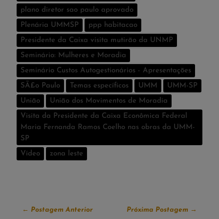
plano diretor sao paulo aprovado
Plenária UMMSP
ppp habitacao
Presidente da Caixa visita mutirão da UNMP
Seminário: Mulheres e Moradia
Seminário Custos Autogestionários - Apresentações
SÃ£o Paulo
Temas especí­ficos
UMM
UMM-SP
União
União dos Movimentos de Moradia
Visita da Presidente da Caixa Econômica Federal
Maria Fernanda Ramos Coelho nas obras da UMM-
SP
Vídeo
zona leste
←
Postagem Anterior
Próxima Postagem
→