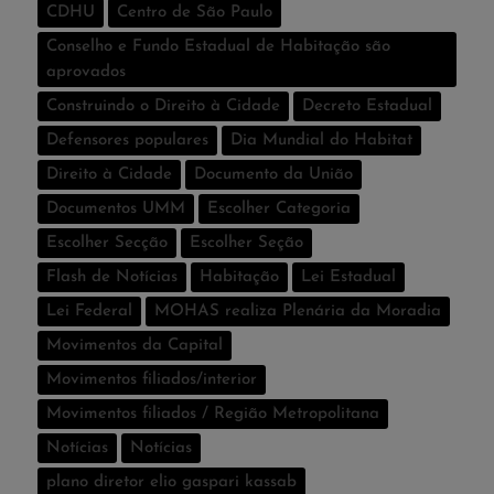
CDHU
Centro de São Paulo
Conselho e Fundo Estadual de Habitação são
aprovados
Construindo o Direito à Cidade
Decreto Estadual
Defensores populares
Dia Mundial do Habitat
Direito à Cidade
Documento da União
Documentos UMM
Escolher Categoria
Escolher Secção
Escolher Seção
Flash de Notí­cias
Habitação
Lei Estadual
Lei Federal
MOHAS realiza Plenária da Moradia
Movimentos da Capital
Movimentos filiados/interior
Movimentos filiados / Região Metropolitana
Notícias
Notí­cias
plano diretor elio gaspari kassab