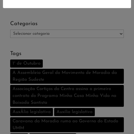
Categorias
Categorias
Tags
1° de Outubro
A Assembleia Geral do Movimento de Moradia da
Região Sudeste
Associação Cortiços do Centro assina o primeiro
contrato do Programa Minha Casa Minha Vida na
Baixada Santista
AuxÃ­lio legislativo
Auxí­lio legislativo
Caravana da Moradia rumo ao Governo do Estado
UMM